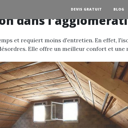
DEVIS GRATUIT
BLOG
tion dans l'agglomérat
mps et requiert moins d'entretien. En effet, l'i
ésordres. Elle offre un meilleur confort et une m